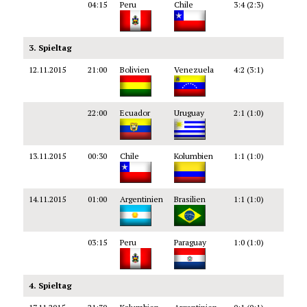
04:15
Peru
Chile
3:4 (2:3)
3. Spieltag
12.11.2015
21:00
Bolivien
Venezuela
4:2 (3:1)
22:00
Ecuador
Uruguay
2:1 (1:0)
13.11.2015
00:30
Chile
Kolumbien
1:1 (1:0)
14.11.2015
01:00
Argentinien
Brasilien
1:1 (1:0)
03:15
Peru
Paraguay
1:0 (1:0)
4. Spieltag