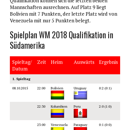
Qualifikation können sich die letzten beiden
Mannschaften ausrechnen. Auf Platz 9 liegt
Bolivien mit 7 Punkten, der letzte Platz wird von
Venezuela mit nur 5 Punkten belegt.
Spielplan WM 2018 Qualifikation in
Südamerika
Spieltag/
Zeit
Heim
Auswärts
Ergebnis
Datum
1. Spieltag
08.10.2015
22:00
Bolivien
Uruguay
0:2 (0:1)
22:30
Kolumbien
Peru
2:0 (1:0)
23:00
Venezuela
Paraguay
0:1 (0:0)