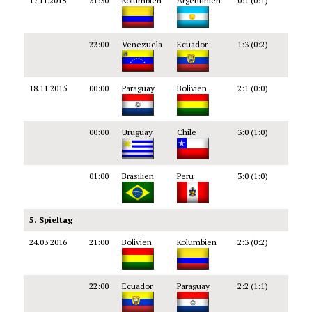
17.11.2015
21:30
Kolumbien
Argentinien
0:1 (0:1)
22:00
Venezuela
Ecuador
1:3 (0:2)
18.11.2015
00:00
Paraguay
Bolivien
2:1 (0:0)
00:00
Uruguay
Chile
3:0 (1:0)
01:00
Brasilien
Peru
3:0 (1:0)
5. Spieltag
24.03.2016
21:00
Bolivien
Kolumbien
2:3 (0:2)
22:00
Ecuador
Paraguay
2:2 (1:1)