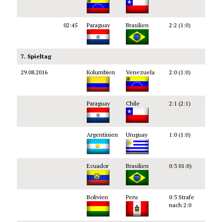
02:45
Paraguay
Brasilien
2:2 (1:0)
7. Spieltag
29.08.2016
Kolumbien
Venezuela
2:0 (1:0)
Paraguay
Chile
2:1 (2:1)
Argentinien
Uruguay
1:0 (1:0)
Ecuador
Brasilien
0:3 01:0)
Bolivien
Peru
0:3 Strafe
nach 2:0