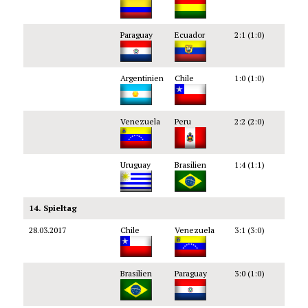
Paraguay
Ecuador
2:1 (1:0)
Argentinien
Chile
1:0 (1:0)
Venezuela
Peru
2:2 (2:0)
Uruguay
Brasilien
1:4 (1:1)
14. Spieltag
28.03.2017
Chile
Venezuela
3:1 (3:0)
Brasilien
Paraguay
3:0 (1:0)