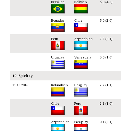
Brasilien
Bolivien
5:0 (4:0)
Ecuador
Chile
3:0 (2:0)
Peru
Argentinien
2:2 (0:1)
Uruguay
Venezuela
3:0 (1:0)
10. Spieltag
11.10.2016
Kolumbien
Uruguay
2:2 (1:1)
Chile
Peru
2:1 (1:0)
Argentinien
Paraguay
0:1 (0:1)