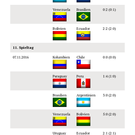
Venezuela
Brasilien
0:2 (0:1)
Bolivien
Ecuador
2:2 (2:0)
11. Spieltag
07.11.2016
Kolumbien
Chile
0:0 (0:0)
Paraguay
Peru
1:4 (1:0)
Brasilien
Argentinien
3:0 (2:0)
Venezuela
Bolivien
5:0 (2:0)
Uruguay
Ecuador
2:1 (2:1)