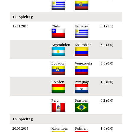
12. Spieltag
15.11.2016
Chile
Uruguay
3:1 (1:1)
Argentinien
Kolumbien
3:0 (2:0)
Ecuador
Venezuela
3:0 (0:0)
Bolivien
Paraguay
1:0 (0:0)
Peru
Brasilien
0:2 (0:0)
13. Spieltag
20.03.2017
Kolumbien
Bolivien
1:0 (0:0)