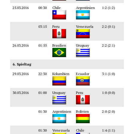
25.03.2016
00:30
Chile
Argentinien
1:2 (1:2)
03:15
Peru
Venezuela
2:2 (0:1)
26.03.2016
01:55
Brasilien
Uruguay
2:2 (2:1)
6. Spieltag
29.03.2016
22:30
Kolumbien
Ecuador
3:1 (1:0)
30.03.2016
01:00
Uruguay
Peru
1:0 (0:0)
01:30
Argentinien
Bolivien
2:0 (2:0)
01:30
Venezuela
Chile
1:4 (1:1)