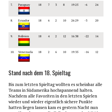
7.
Paraguay
18
7
3
8
19:25
-6
24
8.
Ecuador
18
6
2
10
26:29
-3
20
9.
Bolivien
18
4
2
12
16:38
-22
14
10.
Venezuela
18
2
6
10
19:35
-16
12
Stand nach dem 18. Spieltag
Bis zum letzten Spieltag wollten es scheinbar alle
Teams in Südamerika hochspannend halten.
Nachdem alle Favoriten in den letzten Spielen
wieder und wieder eigentlich sichere Punkte
hatten liegen lassen kam es gestern Nacht nun