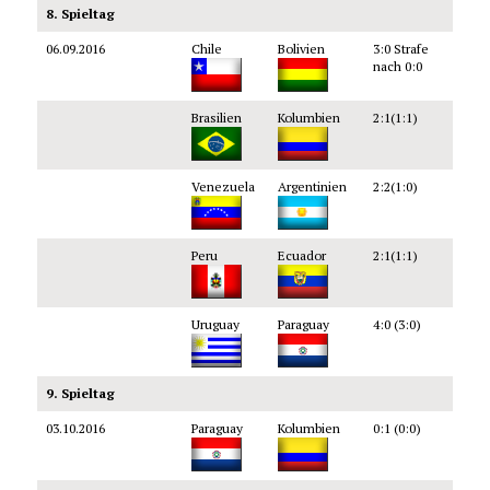
8. Spieltag
06.09.2016
Chile
Bolivien
3:0 Strafe
nach 0:0
Brasilien
Kolumbien
2:1(1:1)
Venezuela
Argentinien
2:2(1:0)
Peru
Ecuador
2:1(1:1)
Uruguay
Paraguay
4:0 (3:0)
9. Spieltag
03.10.2016
Paraguay
Kolumbien
0:1 (0:0)