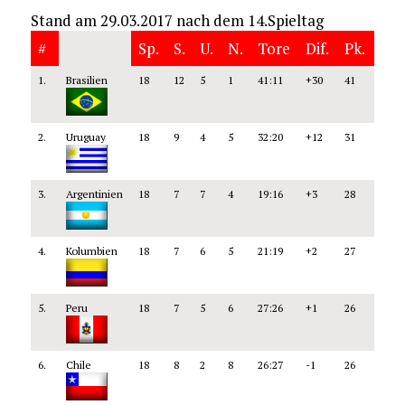
Stand am 29.03.2017 nach dem 14.Spieltag
#
Sp.
S.
U.
N.
Tore
Dif.
Pk.
1.
Brasilien
18
12
5
1
41:11
+30
41
2.
Uruguay
18
9
4
5
32:20
+12
31
3.
Argentinien
18
7
7
4
19:16
+3
28
4.
Kolumbien
18
7
6
5
21:19
+2
27
5.
Peru
18
7
5
6
27:26
+1
26
6.
Chile
18
8
2
8
26:27
-1
26